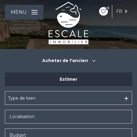
0
FR
MENU
Acheter
de l'ancien
Estimer
De l'ancien
De l'immo pro
Type de bien
Budget