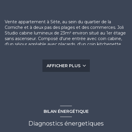
Vente appartement à Sète, au sein du quartier de la
Corniche et à deux pas des plages et des commerces. Joli
Studio cabine lumineux de 23m² environ situé au 1er étage
sans ascenseur. Composé d'une entrée avec coin cabine,
d'un séjour agréable avec placards, d'un coin kitchenette
séparé, d'une salle de bains avec baignoire, d'un WC séparé
et d'une belle terrasse disposant d'une vue dégagée et
exposée plein Sud. A cet appartement s'ajoute un parking
AFFICHER PLUS
nominatif dans la résidence sécurisée. Volets roulants
électriques. Climatisation réversible. COUP DE COEUR EN
EXCLUSIVITE A VISITER SANS TARDER ! CONTACT:
Guillaume BOIX 06 75 74 07 59 / contact@escale-
immobilier.com
Les informations sur les risques auxquels ce bien est
exposé sont disponibles sur le site
Géorisques
BILAN ÉNERGÉTIQUE
Diagnostics énergetiques