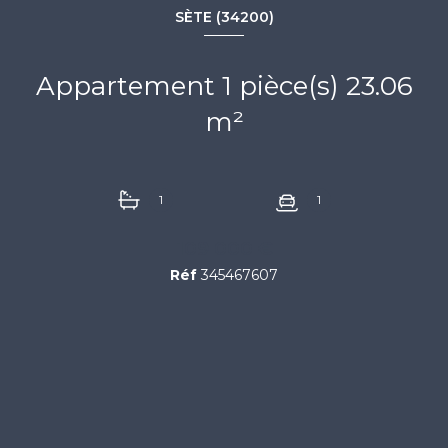
SÈTE (34200)
Appartement 1 pièce(s) 23.06
m²
1
1
109 000 €
Réf
345467607