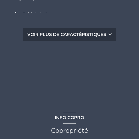
1 salle(s) de bain
construit en 1982
VOIR PLUS DE CARACTÉRISTIQUES
Chauffage individuel : autre (electrique)
1 parking(s)
exposition Sud
-1 côté(s) mitoyen(s)
1er étage
INFO COPRO
vue Dégagée
Copropriété