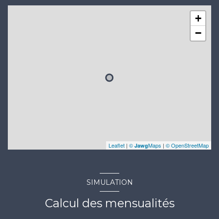
+
−
Leaflet
|
©
Maps
|
© OpenStreetMap
Jawg
SIMULATION
Calcul des mensualités