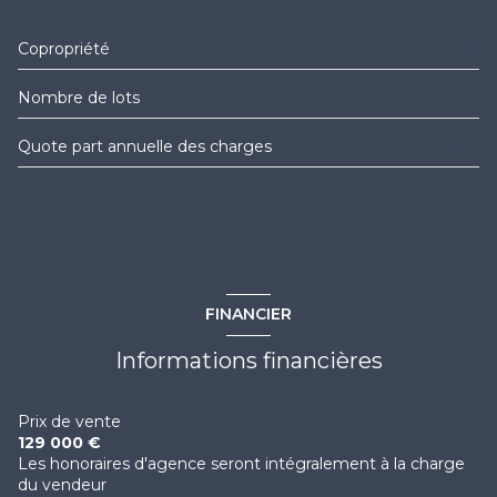
terrasse
Copropriété
Oui
interphone
Nombre de lots
162
quartier QUILLES
Quote part annuelle des charges
1 012 €
accès handicapé
FINANCIER
Informations financières
Prix de vente
129 000 €
Les honoraires d'agence seront intégralement à la charge
du vendeur