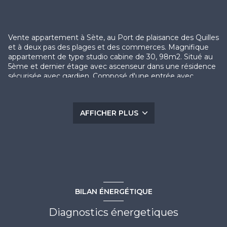
Vente appartement à Sète, au Port de plaisance des Quilles
et à deux pas des plages et des commerces. Magnifique
appartement de type studio cabine de 30, 98m2. Situé au
5ème et dernier étage avec ascenseur dans une résidence
sécurisée avec gardien. Composé d'une entrée avec
dégagement, d'un séjour avec coin kitchenette, d'un coin
cabine faisant office de coin nuit avec placard, d'une salle
d'eau avec douche et WC et d'une grande loggia de
AFFICHER PLUS
11,48m² faisant office de pièce à vivre supplémentaire.
Vous serez séduit par son état irréprochable mais aussi sa
situation en dernier étage exposé Sud-Est et offrant une
vue dégagée sur la marina du Port et la mer ! Appartement
vendu entièrement meublé. COUP DE COEUR A VISITER
SANS TARDER ! CONTACT: Guillaume BOIX 06 75 74 07 59
/ contact@escale-immobilier.com
BILAN ÉNERGÉTIQUE
Les informations sur les risques auxquels ce bien est
exposé sont disponibles sur le site
Géorisques
Diagnostics énergetiques