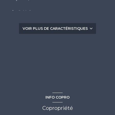
1 salle(s) d'eau
construit en 1985
VOIR PLUS DE CARACTÉRISTIQUES
Chauffage individuel : autre (electrique)
exposition Sud-Est
-1 côté(s) mitoyen(s)
5ème étage
ascenseur
INFO COPRO
vue Dégagée, Mer, Port
Copropriété