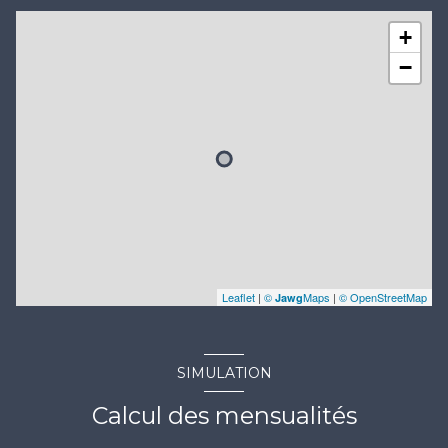
+
−
Leaflet
|
©
Maps
|
© OpenStreetMap
Jawg
SIMULATION
Calcul des mensualités