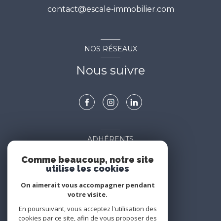
contact@escale-immobilier.com
NOS RÉSEAUX
Nous suivre
ADHÉRENTS
Nous adhérons
Comme beaucoup, notre site
utilise les cookies
On aimerait vous accompagner pendant
votre visite.
En poursuivant, vous acceptez l'utilisation des
cookies par ce site, afin de vous proposer des