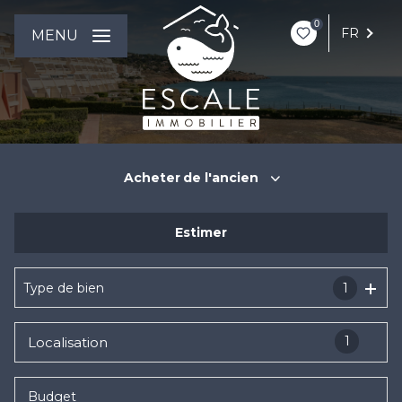
0
FR
MENU
Acheter
de l'ancien
Estimer
De l'ancien
De l'immo pro
Type de bien
1
1
Localisation
Budget