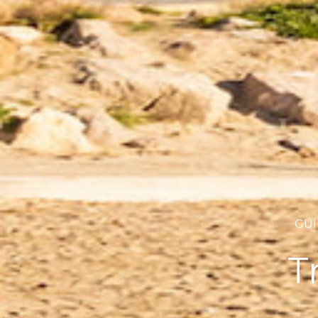
GUI
T