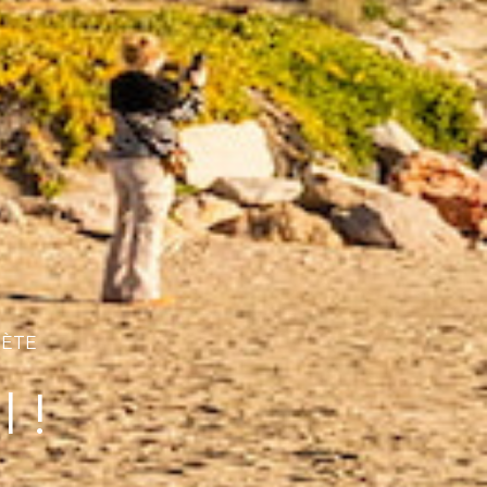
SÈTE
 !