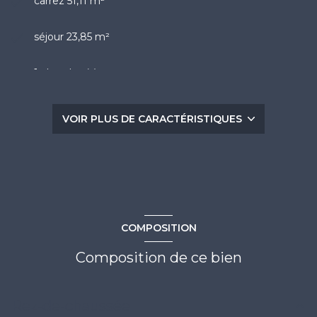
carrez 51,11 m²
séjour 23,85 m²
1 chambre(s)
1 salle(s) d'eau
VOIR PLUS DE CARACTÉRISTIQUES
construit en 1996
cuisine séparée (équipée)
exposition Nord-Ouest
COMPOSITION
4ème étage
Composition de ce bien
6 étage(s)
Rez-de-chaussée