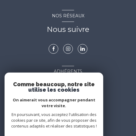
NOS RÉSEAUX
Nous suivre
ADHÉRENTS
Nous adhérons
Comme beaucoup, notre site
utilise les cookies
On aimerait vous accompagner pendant
votre visite.
En poursuivant, vous acceptez l'utilisation des
cookies par ce site, afin de vous proposer des
contenus adaptés et réaliser des statistiques !