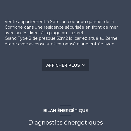
Vente appartement à Sète, au coeur du quartier de la
Corniche dans une résidence sécurisée en front de mer
avec accès direct à la plage du Lazaret.
Grand Type 2 de presque 52m2 loi carrez situé au 2ème
étage avec ascenseur et composé d'une entrée avec
dégagement, d'un beau séjour avec placards aménagés,
d'une cuisine séparée toute équipée, d'une chambre avec
accès loggia, d'une salle d'eau avec douche, d'un WC
AFFICHER PLUS
séparé et d'une grande loggia de 24,27m2 offrant une vue
dégagée et sur la mer et portant l'appartement à une
surface utile de 75,38m2 ! A cet appartement, s'ajoute un
cellier nominatif de 4,4m2.
Climatisation réversible. Bonne exposition. Vue mer.
Résidence sécurisée. Ascenseur. Cuisine équipée. A deux
pas des commerces du quartier de la Corniche.
COUP DE COEUR A VISITER SANS TARDER !
BILAN ÉNERGÉTIQUE
CONTACT: Guillaume BOIX 06 75 74 07 59 /
contact@escale-immobilier.com
Diagnostics énergetiques
Les informations sur les risques auxquels ce bien est