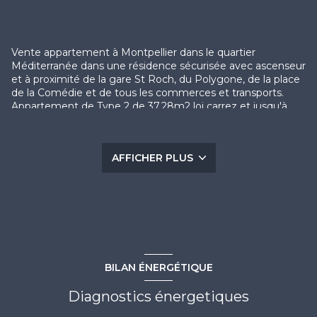
Vente appartement à Montpellier dans le quartier
Méditerranée dans une résidence sécurisée avec ascenseur
et à proximité de la gare St Roch, du Polygone, de la place
de la Comédie et de tous les commerces et transports.
Appartement de Type 2 de 37,28m2 loi carrez et jusqu'à
43,75m2 de surface utile situé au 4ème étage avec
ascenseur et offrant une vue dégagée sur les toits.
Composé d'une entrée avec dégagement, d'un séjour
AFFICHER PLUS
avec coin kitchenette, d'une chambre avec accès à une
loggia fermée de 6,47m2 et d'une salle d'eau avec douche
et WC.
Laissez-vous séduire par ce cadre de vie calme et lumineux
avec une exposition plein sud.
A cet appartement s'ajoute une cave en sous-sol et la
possibilité d'acquérir un garage en SUS pour 25 000 € FAI.
Ce bien représente aussi une bonne opportunité pour les
BILAN ÉNERGÉTIQUE
investisseurs en quête d'un rendement locatif intéressant
dans un secteur à forte demande.
CONTACT: Guillaume BOIX 06 75 74 07 59 /
Diagnostics énergetiques
contact@escale-immobilier.com