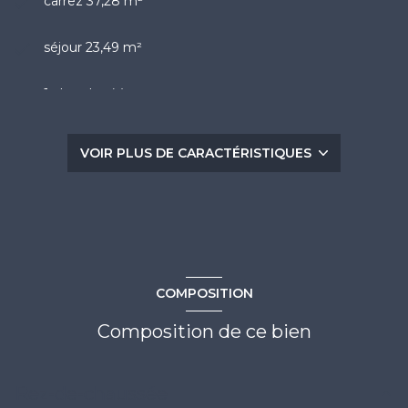
carrez 37,28 m²
séjour 23,49 m²
1 chambre(s)
1 salle(s) d'eau
VOIR PLUS DE CARACTÉRISTIQUES
kitchenette (semi-équipée)
Chauffage collectif : chaudière (electrique)
exposition Sud
COMPOSITION
4ème étage
Composition de ce bien
ascenseur
Rez-de-chaussée