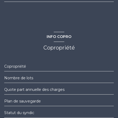
vue Dégagée
salon/sejour
23.49 m²
cave
chambre
10.78 m²
salle de bain
3.01 m²
loggia
INFO COPRO
loggia
6.47 m²
interphone
Copropriété
quartier ANTIGONE
Copropriété
Oui
Nombre de lots
107
Quote part annuelle des charges
1 437 €
Plan de sauvegarde
Non
Statut du syndic
Pas de procédure en cours