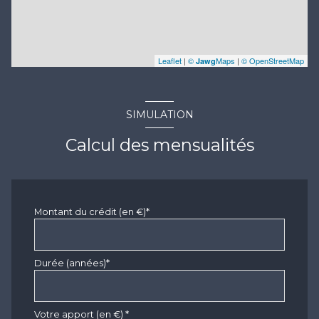
Leaflet
|
©
Maps
|
© OpenStreetMap
Jawg
SIMULATION
Calcul des mensualités
Montant du crédit (en €)*
Durée (années)*
Votre apport (en €) *