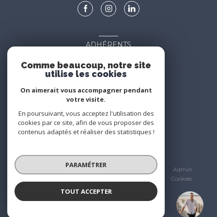
ADHÉRENTS
Nous adhérons
Comme beaucoup, notre site
utilise les cookies
On aimerait vous accompagner pendant
votre visite.
En poursuivant, vous acceptez l'utilisation des
cookies par ce site, afin de vous proposer des
contenus adaptés et réaliser des statistiques !
© 2026 | Tous droits réservés
PARAMÉTRER
Nos partenaires
Mentions légales
Admin
Nos honoraires
Politique RGPD
Cookies
TOUT ACCEPTER
Réalisé par :
Escale Immobilier
Agence