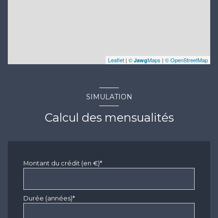
Leaflet
|
©
Maps
|
© OpenStreetMap
Jawg
SIMULATION
Calcul des mensualités
Montant du crédit (en €)*
Durée (années)*