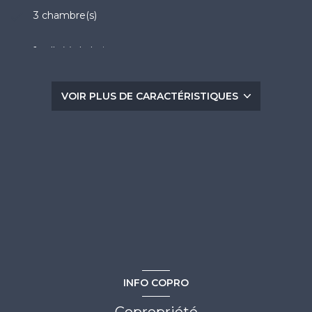
3 chambre(s)
1 salle(s) de bain
Chauffage individuel : autre (electrique)
VOIR PLUS DE CARACTÉRISTIQUES
exposition Sud
-1 côté(s) mitoyen(s)
1er étage
4 étage(s)
ascenseur
INFO COPRO
vue Dégagée, Mer
Copropriété