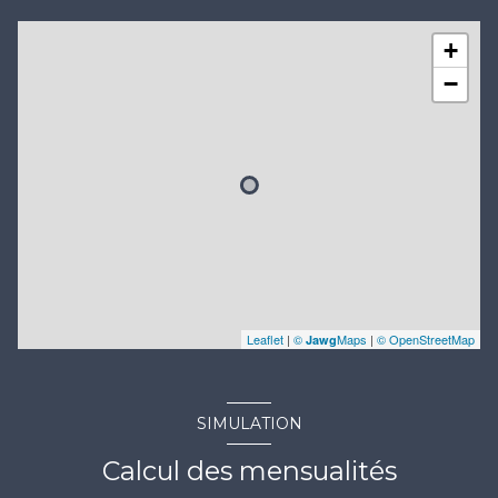
+
−
Leaflet
|
©
Maps
|
© OpenStreetMap
Jawg
SIMULATION
Calcul des mensualités