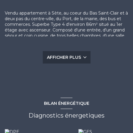
Vendu appartement à Sète, au coeur du Bas Saint-Clair et à
deux pas du centre-ville, du Port, de la mairie, des bus et
commerces. Superbe Type 4 d'environ 86m² situé au 1er
étage avec ascenseur. Composé d'une entrée, d'un grand
séjour et coin cuisine, de trois belles chambres, d'une salle
d'eau, d'un WC séparé et d'une grande terrasse de presque
16m² avec vue dégagée sur la mer. 2 parkings sous-sol
inclus dans le prix. Résidence sécurisée de standing nichée
AFFICHER PLUS
sur le Mont Saint-Clair et offrant des vues à couper le
souffle sur la mer. Piscine dans la résidence. Local vélos.
COUP DE COEUR ! CONTACT: Guillaume BOIX 06 75 74 07
59 / contact@escale-immobilier.com
Les informations sur les risques auxquels ce bien est
exposé sont disponibles sur le site
Géorisques
BILAN ÉNERGÉTIQUE
Diagnostics énergetiques