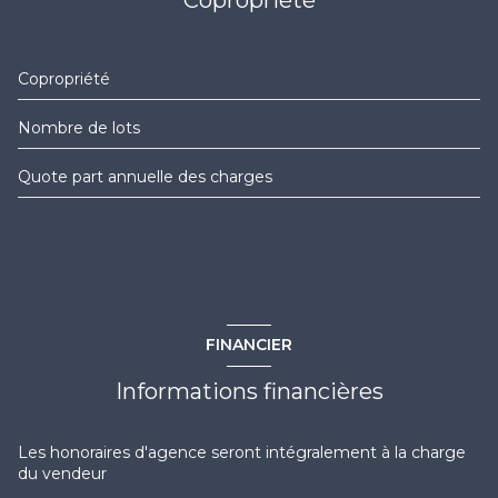
terrasse
Copropriété
Oui
interphone
Nombre de lots
336
quartier MONT SAINT-CLAIR
Quote part annuelle des charges
1 724 €
accès handicapé
FINANCIER
Informations financières
Les honoraires d'agence seront intégralement à la charge
du vendeur