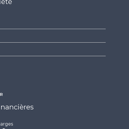
iété
0.91 m²
8.81 m²
Oui
144
761 €
ER
inancières
arges