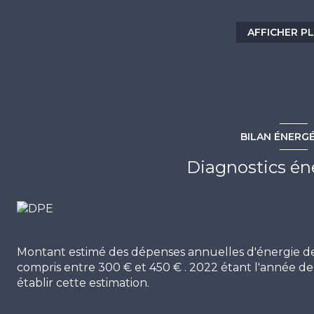
presque 9m² exposée plein sud. Parking nominatif in
COUP DE COEUR EN EXCLUSIVITE! CONTACT: Guillaum
AFFICHER P
immobilier.com
Les informations sur les risques auxquels ce bien est 
BILAN ÉNERG
Diagnostics én
Montant estimé des dépenses annuelles d'énergie d
compris entre 300 € et 450 € . 2022 étant l'année de 
établir cette estimation.