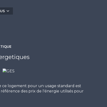
clus dans le prix. Vendu meublé. Traversant.
e BOIX 06 75 74 07 59 / contact@escale-
LUS
exposé sont disponibles sur le site
Géorisques
ÉTIQUE
ergetiques
e ce logement pour un usage standard est
référence des prix de l'énergie utilisés pour