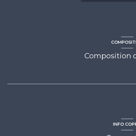
4 étage(s)
vue Dégagée, Mer, Port
COMPOSIT
interphone
Composition d
accès handicapé
Rez-de-chaussée
entrée
séjour
chambre
INFO COP
salle d'eau