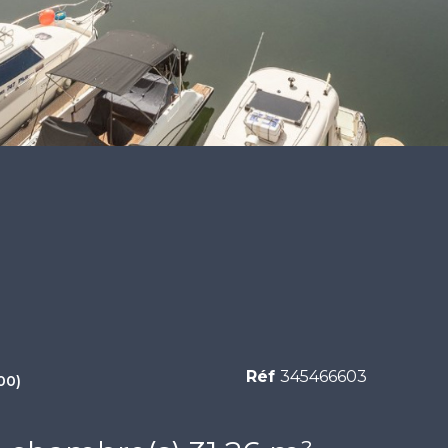
Réf
345466603
00)