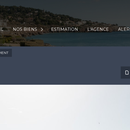
Maisons, Villas
Appartements
Commerces
IL
NOS BIENS
ESTIMATION
L'AGENCE
ALER
Terrains
Immo Pro
MENT
Biens Vendus