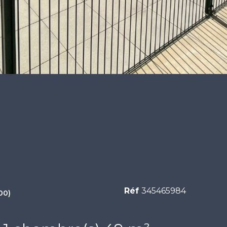
Réf
345465984
00)