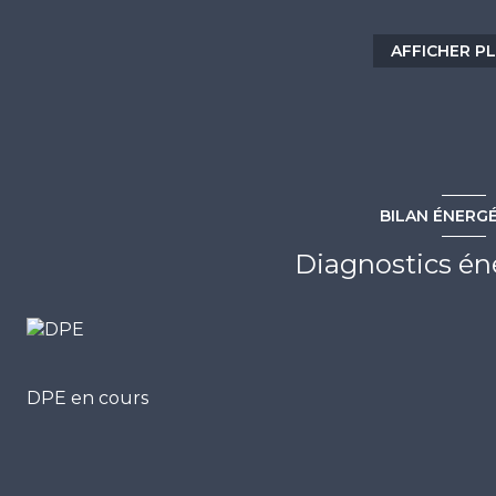
terre ou investissement locatif. Ascenseur. Expositi
75 74 07 59 / contact@escale-immobilier.com
AFFICHER P
Les informations sur les risques auxquels ce bien est 
BILAN ÉNERG
Diagnostics én
DPE en cours