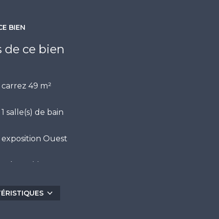
CE BIEN
s de ce bien
carrez 49 m²
1 salle(s) de bain
exposition Ouest
4 étage(s)
vue Dégagée, Piscine
TÉRISTIQUES
terrasse