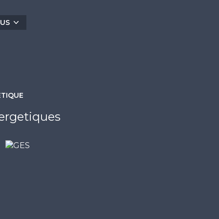
on Ouest. Piscine. CONTACT: Guillaume BOIX 06
LUS
exposé sont disponibles sur le site
Géorisques
ÉTIQUE
ergetiques