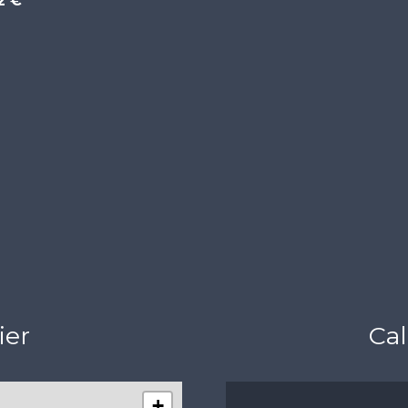
2 €
ier
Cal
+