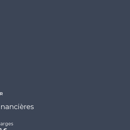
quartier CORNICHE
ER
inancières
arges