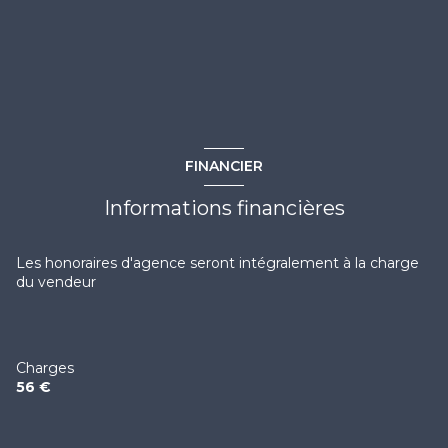
salle d'eau
2.44 m²
interphone
wc
0.9 m²
quartier QUILLES
chambre
7.43 m²
cabine
3.58 m²
accès handicapé
FINANCIER
Informations financières
Les honoraires d'agence seront intégralement à la charge
du vendeur
Charges
56 €