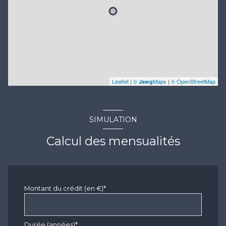
Leaflet
|
©
Maps
|
© OpenStreetMap
Jawg
SIMULATION
Calcul des mensualités
Montant du crédit (en €)*
Durée (années)*