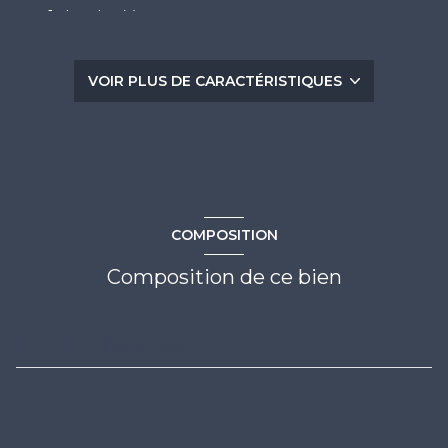
1 chambre(s)
1 salle(s) d'eau
VOIR PLUS DE CARACTÉRISTIQUES
Chauffage individuel : autre (electrique)
exposition Sud-Ouest
-1 côté(s) mitoyen(s)
COMPOSITION
1er étage
Composition de ce bien
2 étage(s)
Rez-de-chaussée
vue Dégagée, Port
entrée
1.75 m²
terrasse
séjour
14.26 m²