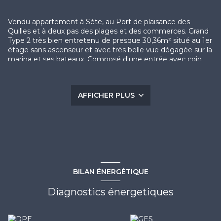
Vendu appartement à Sète, au Port de plaisance des
Quilles et à deux pas des plages et des commerces. Grand
Type 2 très bien entretenu de presque 30,36m² situé au 1er
étage sans ascenseur et avec très belle vue dégagée sur la
marina et ses bateaux. Composé d'une entrée avec coin
cabine, d'un séjour avec coin cuisine, d'une salle d'eau avec
douche, d'un WC séparé, d'une chambre séparée et d'une
loggia de 6,70m² dite intégrée exposée Sud-Ouest.
AFFICHER PLUS
Possibilité achat garage en SUS. Appartement Traversant.
Vue marina. Volets roulants électrique. Double vitrage.
Cumulus neuf...Bien rare dans le secteur. CONTACT:
Guillaume BOIX 06 75 74 07 59 / contact@escale-
immobilier.com
Les informations sur les risques auxquels ce bien est
exposé sont disponibles sur le site
Géorisques
BILAN ÉNERGÉTIQUE
Diagnostics énergetiques