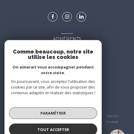
ADHÉRENTS
Nous adhérons
Comme beaucoup, notre site
utilise les cookies
On aimerait vous accompagner pendant
votre visite.
En poursuivant, vous acceptez l'utilisation des
cookies par ce site, afin de vous proposer des
contenus adaptés et réaliser des statistiques !
© 2026 | Tous droits réservés
PARAMÉTRER
Nos partenaires
Mentions légales
Admin
Nos honoraires
Politique RGPD
Cookies
TOUT ACCEPTER
Réalisé par :