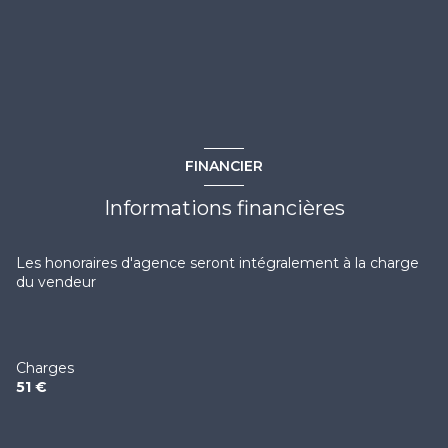
chambre
6.59 m²
vue Dégagée, Mer, Port
salle d'eau
2.47 m²
terrasse
wc
0.8 m²
placard
0.87 m²
interphone
FINANCIER
quartier QUILLES
Informations financières
accès handicapé
Les honoraires d'agence seront intégralement à la charge
du vendeur
Charges
51 €