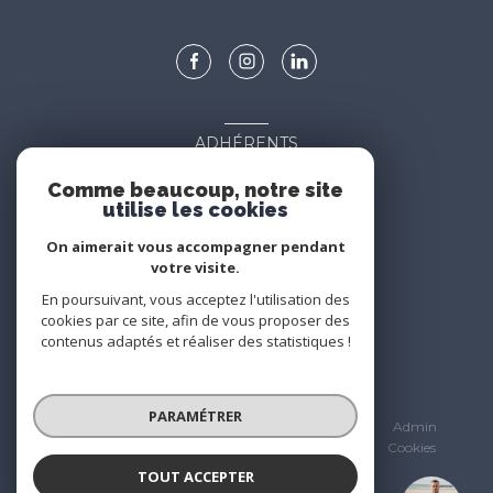
ADHÉRENTS
Nous adhérons
Comme beaucoup, notre site
utilise les cookies
On aimerait vous accompagner pendant
votre visite.
En poursuivant, vous acceptez l'utilisation des
cookies par ce site, afin de vous proposer des
contenus adaptés et réaliser des statistiques !
© 2026 | Tous droits réservés
PARAMÉTRER
Nos partenaires
Mentions légales
Admin
Nos honoraires
Politique RGPD
Cookies
TOUT ACCEPTER
Réalisé par :