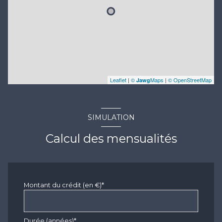
Leaflet
|
©
Maps
|
© OpenStreetMap
Jawg
SIMULATION
Calcul des mensualités
Montant du crédit (en €)*
Durée (années)*