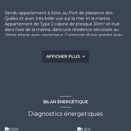
Vendu appartement à Sète, au Port de plaisance des
Quilles et avec très belle vue sur la mer et la marina.
Appartement de Type 2 cabine de presque 30m² et itué
dans l'axe de la marina, dans une résidence sécurisée au
2ème étage avec ascenseur. Composé d'une entrée avec
coin cabine, d'un beau séjour avec coin kictehenette, d'une
chambre avec placard, d'une salle d'eau avec douche, d'un
WC séparé et d'une grande loggia de plus de 8m² faisant
AFFICHER PLUS
office de pièce à vivre supplémentaire. Appartement très
bien entretenu. Exposition Sud-Est. Très belle vue
dégagée. parking nominatif inclus dans le prix. Vendu
meublé. CONTACT: Guillaume BOIX 06 75 74 07 59 /
contact@escale-immobilier.com
Les informations sur les risques auxquels ce bien est
exposé sont disponibles sur le site
Géorisques
BILAN ÉNERGÉTIQUE
Diagnostics énergetiques