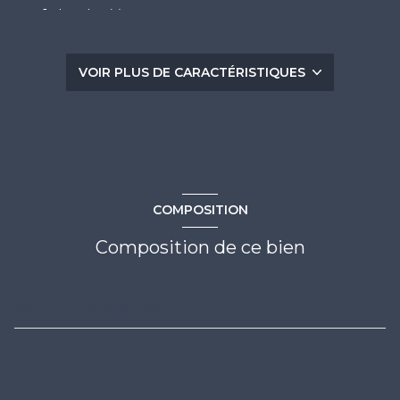
1 chambre(s)
1 salle(s) d'eau
VOIR PLUS DE CARACTÉRISTIQUES
Chauffage individuel : autre (electrique)
1 parking(s)
exposition Sud-Est
COMPOSITION
-1 côté(s) mitoyen(s)
Composition de ce bien
2ème étage
Rez-de-chaussée
4 étage(s)
entrée
4.14 m²
ascenseur
séjour
13.25 m²