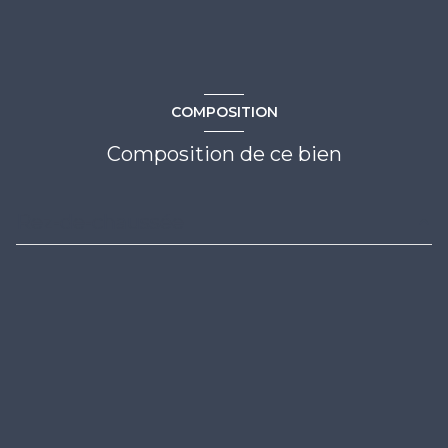
COMPOSITION
Composition de ce bien
Rez-de-chaussée
séjour
0 m²
chambre
0 m²
salle de bains
0 m²
wc
0 m²
terrasse
0 m²