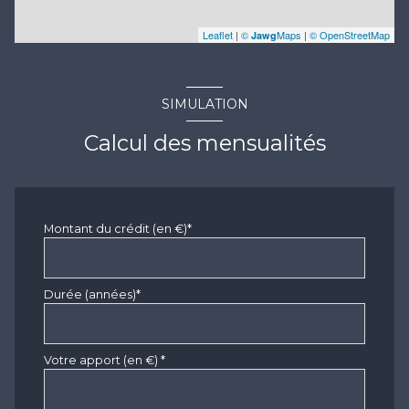
Leaflet
|
©
Maps
|
© OpenStreetMap
Jawg
SIMULATION
Calcul des mensualités
Montant du crédit (en €)*
Durée (années)*
Votre apport (en €) *