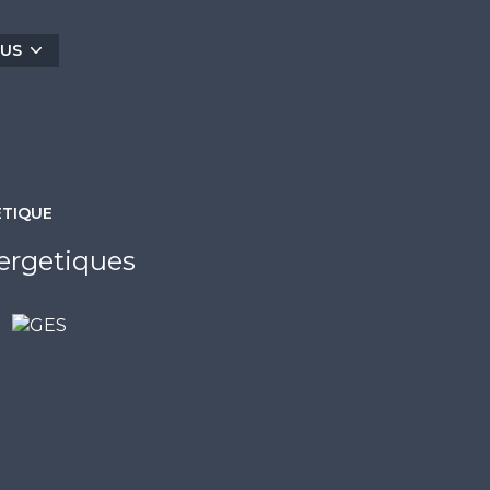
Traversant. Porte blindée. Double vitrage.
rdc. COUP DE COEUR! CONTACT: Guillaume
LUS
m
exposé sont disponibles sur le site
Géorisques
ÉTIQUE
ergetiques