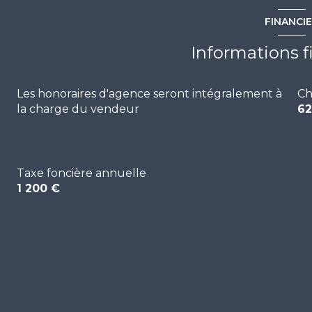
salle de bains
FINANCI
wc
Informations f
Les honoraires d'agence seront intégralement à
Ch
la charge du vendeur
62
Taxe foncière annuelle
1 200 €