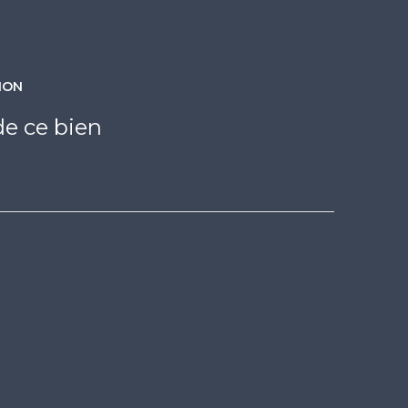
quartier CORNICHE
ION
e ce bien
0 m²
0 m²
0 m²
0 m²
0 m²