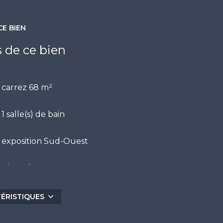
CE BIEN
s de ce bien
carrez 68 m²
1 salle(s) de bain
exposition Sud-Ouest
3ème étage
vue Dégagée, Mer, Panoramique, Etang
TÉRISTIQUES
terrasse