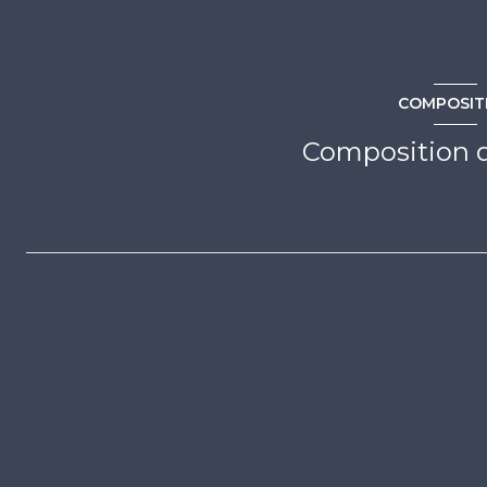
interphone
COMPOSIT
Composition d
Rez-de-chaussée
séjour
cuisine
salle à manger
chambre 1
chambre 2