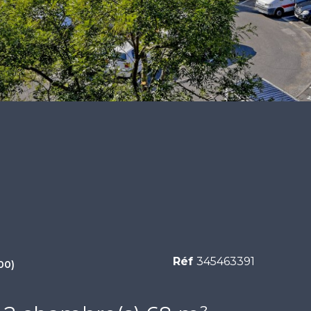
Réf
345463391
00)