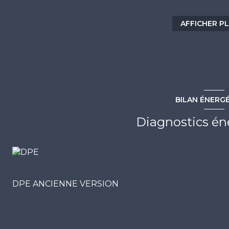
avec vue panoramique sur la mer et l'étang de Thau. 
Parking commun au pied de la résidence. Cave en 
AFFICHER P
BOIX 06 75 74 07 59 / contact@escale-immobilier.co
Les informations sur les risques auxquels ce bien est 
BILAN ÉNERG
Diagnostics én
DPE ANCIENNE VERSION