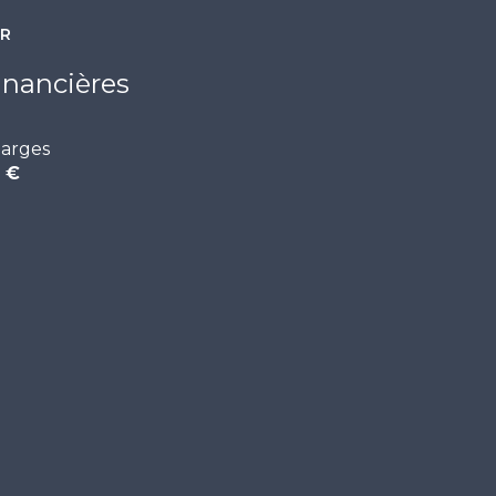
0 m²
ER
0 m²
inancières
arges
 €