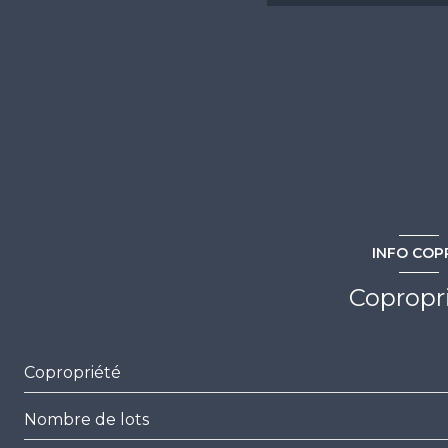
ascenseur
terrasse
quartier QUILLES
INFO COP
Copropr
Copropriété
Nombre de lots