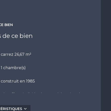
CE BIEN
s de ce bien
carrez 26,67 m²
1 chambre(s)
construit en 1985
Chauffage individuel : autre (electrique)
4ème étage
TÉRISTIQUES