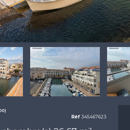
139 000 €
00)
Réf
345467623