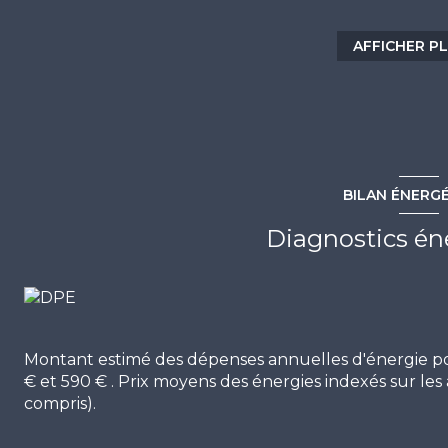
vue dégagée sur la marina. Possibilité d'acheter un 
Clim réversible. Gardien. Ascenseur. WC séparé...
AFFICHER P
LOCATIF ! CONTACT: Guillaume BOIX 06 75 74 07 59 
Les informations sur les risques auxquels ce bien est 
BILAN ÉNERG
Diagnostics én
Montant estimé des dépenses annuelles d'énergie p
€ et 590 € . Prix moyens des énergies indexés sur l
compris).