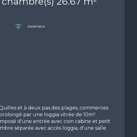
Appartement 2 pièce(s) 1 chambre(s) 26.67 m²
Ascenseur
Quilles et à deux pas des plages, commerces
 prolongé par une loggia vitrée de 10m²
omposé d'une entrée avec coin cabine et petit
ambre séparée avec accès loggia, d'une salle
loggia de 10m² exposée Ouest et offrant une