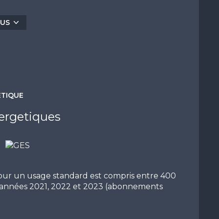
grand garage en SUS du prix dans la résidence.
 IDEAL PIED A TERRE OU INVESTISSEMENT
LUS
/ contact@escale-immobilier.com
exposé sont disponibles sur le site
Géorisques
ÉTIQUE
ergetiques
our un usage standard est compris entre 400
es années 2021, 2022 et 2023 (abonnements