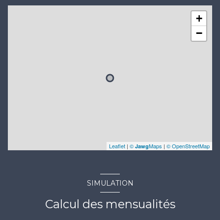
+
−
Leaflet
|
©
Maps
|
© OpenStreetMap
Jawg
SIMULATION
Calcul des mensualités