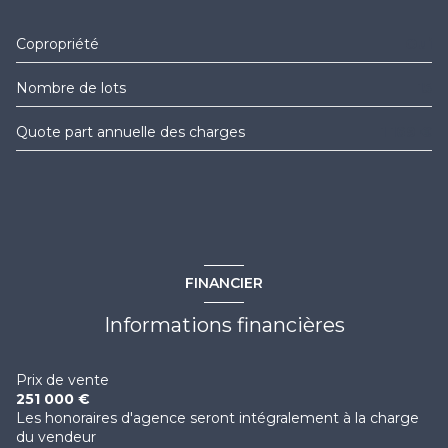
visiophone
Copropriété
Oui
interphone
Nombre de lots
15
quartier CANAL ROYAL
Quote part annuelle des charges
1 169 €
accès handicapé
FINANCIER
Informations financières
Prix de vente
251 000 €
Les honoraires d'agence seront intégralement à la charge
du vendeur