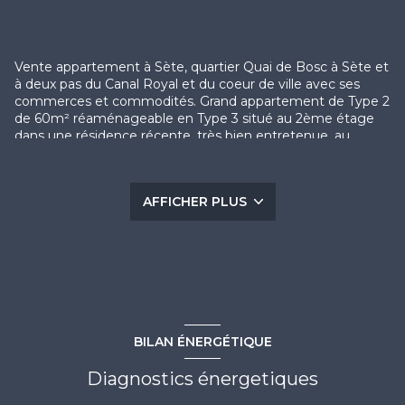
Vente appartement à Sète, quartier Quai de Bosc à Sète et
à deux pas du Canal Royal et du coeur de ville avec ses
commerces et commodités. Grand appartement de Type 2
de 60m² réaménageable en Type 3 situé au 2ème étage
dans une résidence récente, très bien entretenue, au
calme et avec ascenseur. Composé d'une entrée avec
dégagement et placard intégré, d'un grand séjour avec
cuisine toute équipée et accès à une terrasse de 8m²,
AFFICHER PLUS
d'une chambre avec placard, d'une salle de bains avec
baignoire et d'un WC séparé. A cet appartement possibilité
d'acquérir un grand garage en sous-sol de 17m² dans la
résidence sécurisée. Cuisine équipée. Clim réversible.
Double vitrage. Volet roulant électrique. Ascenseur. Ballon
thermodynamique... COUP DE COEUR A VISITER SANS
TARDER ! CONTACT: Guillaume BOIX 06 75 74 07 59 /
contact@escale-immobilier.com
BILAN ÉNERGÉTIQUE
Diagnostics énergetiques