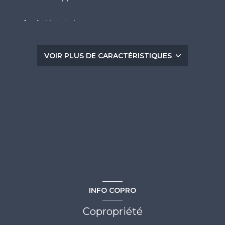
1 salle(s) de bain
construit en 2015
VOIR PLUS DE CARACTÉRISTIQUES
Chauffage individuel : autre (electrique)
-1 côté(s) mitoyen(s)
2ème étage
ascenseur
vue Dégagée
INFO COPRO
terrasse
Copropriété